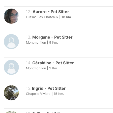
12
.
Aurore
-
Pet Sitter
Lussac Les Chateaux
|
18
Km.
13
.
Morgane
-
Pet Sitter
Montmorillon
|
9
Km.
14
.
Géraldine
-
Pet Sitter
Montmorillon
|
9
Km.
15
.
Ingrid
-
Pet Sitter
Chapelle Viviers
|
15
Km.