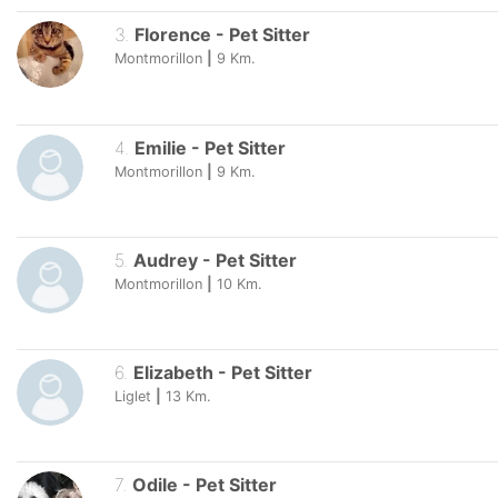
3
.
Florence
-
Pet Sitter
Montmorillon
|
9
Km.
4
.
Emilie
-
Pet Sitter
Montmorillon
|
9
Km.
5
.
Audrey
-
Pet Sitter
Montmorillon
|
10
Km.
6
.
Elizabeth
-
Pet Sitter
Liglet
|
13
Km.
7
.
Odile
-
Pet Sitter