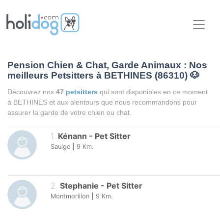
Pension Chien & Chat, Garde Animaux : Nos
meilleurs Petsitters à BETHINES (86310)
🐶
Découvrez nos
47
petsitters
qui sont disponibles en ce moment
à BETHINES et aux alentours que nous recommandons pour
assurer la garde de votre chien ou chat.
1
.
Kénann
-
Pet Sitter
Saulge
|
9
Km.
2
.
Stephanie
-
Pet Sitter
Montmorillon
|
9
Km.