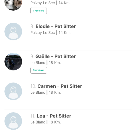
Paizay Le Sec
|
14
Km.
1
reviews
8
.
Elodie
-
Pet Sitter
Paizay Le Sec
|
14
Km.
9
.
Gaëlle
-
Pet Sitter
Le Blanc
|
18
Km.
3
reviews
10
.
Carmen
-
Pet Sitter
Le Blanc
|
18
Km.
11
.
Léa
-
Pet Sitter
Le Blanc
|
18
Km.