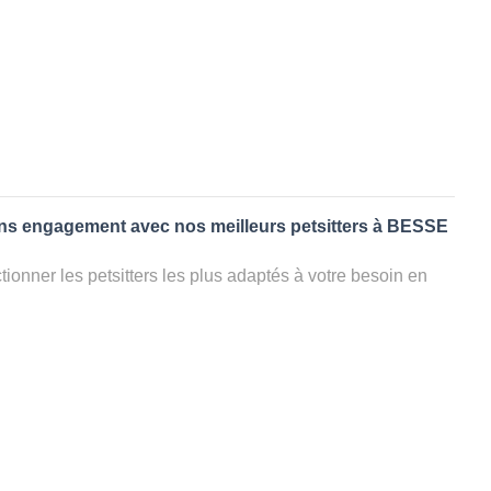
ans engagement avec nos meilleurs petsitters à BESSE
ionner les petsitters les plus adaptés à votre besoin en
. Quelques minutes après la sélection, vous recevrez les
ters que vous avez sélectionnés et vous pourrez engager
s questions que vous souhaitez pour au final choisir votre
le rencontrer et le valider définitivement, s'il ne convient
électionner un autre dog sitter pour votre chien ou cat
ment et en 3 clics dans la région.
appel à un pet sitter à BESSE SUR ISSOLE?