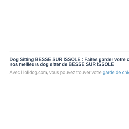
Dog Sitting BESSE SUR ISSOLE : Faites garder votre c
nos meilleurs dog sitter de BESSE SUR ISSOLE
Avec Holidog.com, vous pouvez trouver votre
garde de chi
SUR ISSOLE en quelques minutes. Lorsque vous réserve
ISSOLE, votre chien passera un séjour agréable et relaxant
d'accueil aimante. Mieux que la
pension pour vos animaux
Les animaux ne sont jamais gardés en cage avec nos petsi
cas dans le cadre d'une
pension pour chien
,
le critère N
la disponibilité et l’amour des animaux
et par extension, 
conditions d’accueil pour la
garde de vos animaux.
Vous po