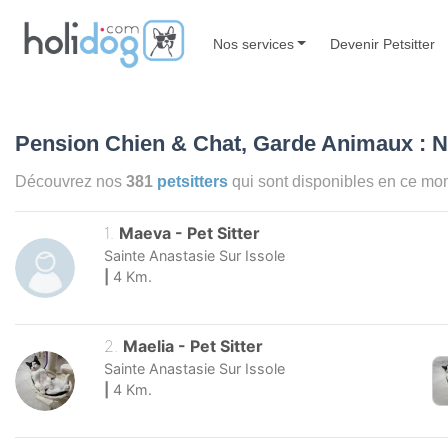
Nos services
Devenir Petsitter
Pension Chien & Chat, Garde Animaux : 
Découvrez nos
381
petsitters
qui sont disponibles en ce m
1
.
Maeva
-
Pet Sitter
Sainte Anastasie Sur Issole
|
4
Km.
2
.
Maelia
-
Pet Sitter
Sainte Anastasie Sur Issole
|
4
Km.