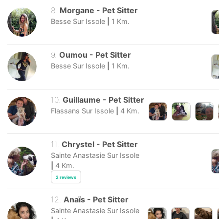
8
.
Morgane
-
Pet Sitter
Besse Sur Issole
|
1
Km.
9
.
Oumou
-
Pet Sitter
Besse Sur Issole
|
1
Km.
10
.
Guillaume
-
Pet Sitter
Flassans Sur Issole
|
4
Km.
11
.
Chrystel
-
Pet Sitter
Sainte Anastasie Sur Issole
|
4
Km.
2
reviews
12
.
Anaïs
-
Pet Sitter
Sainte Anastasie Sur Issole