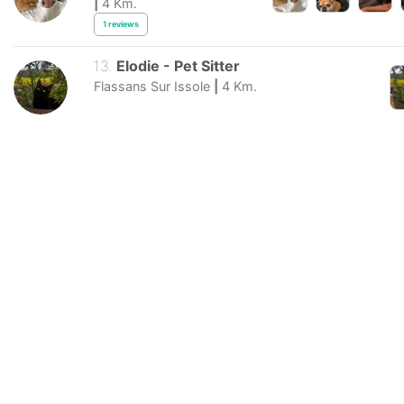
|
4
Km.
1
reviews
13
.
Elodie
-
Pet Sitter
Flassans Sur Issole
|
4
Km.