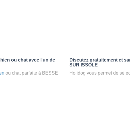
hien ou chat avec l'un de
Discutez gratuitement et s
SUR ISSOLE
en
ou chat parfaite à BESSE
Holidog vous permet de sélect
z un
petsitter
à BESSE SUR
fonction de nombreux critères
 dans le confort d’une famille
premiers messages des petsit
: la garde par Holidog.
la discussion, poser toutes le
pet sitter idéal. Vous pourrez 
tters comme cela peut être le
finalement pas, vous pourrez s
°1 de sélection pour nous est
sitter pour votre chat gratuite
la qualité et le confort des
Combien ça coûte de faire 
uvez partir en vacances ou