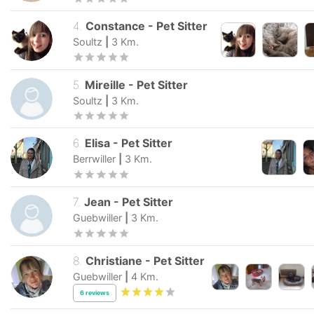
4
.
Constance
-
Pet Sitter
Soultz
|
3
Km.
5
.
Mireille
-
Pet Sitter
Soultz
|
3
Km.
6
.
Elisa
-
Pet Sitter
Berrwiller
|
3
Km.
7
.
Jean
-
Pet Sitter
Guebwiller
|
3
Km.
8
.
Christiane
-
Pet Sitter
Guebwiller
|
4
Km.
6
reviews