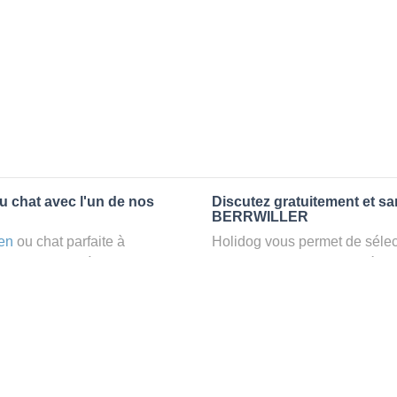
u chat avec l'un de nos
Discutez gratuitement et s
BERRWILLER
en
ou chat parfaite à
Holidog vous permet de sélect
ez un
petsitter
à
fonction de nombreux critères
laxant dans le confort d’une
premiers messages des petsit
animaux
: la garde par
la discussion, poser toutes le
pet sitter idéal. Vous pourrez 
finalement pas, vous pourrez s
tters comme cela peut être le
sitter pour votre chat gratuite
°1 de sélection pour nous est