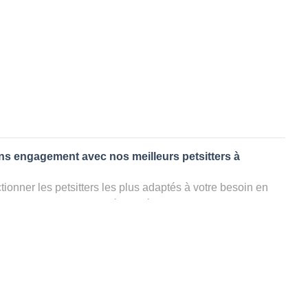
ans engagement avec nos meilleurs petsitters à
ionner les petsitters les plus adaptés à votre besoin en
. Quelques minutes après la sélection, vous recevrez les
ters que vous avez sélectionnés et vous pourrez engager
s questions que vous souhaitez pour au final choisir votre
le rencontrer et le valider définitivement, s'il ne convient
électionner un autre dog sitter pour votre chien ou cat
ment et en 3 clics dans la région.