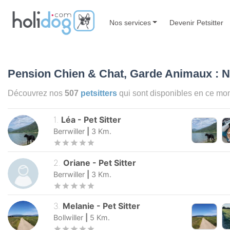
Nos services
Devenir Petsitter
Pension Chien & Chat, Garde Animaux : 
Découvrez nos
507
petsitters
qui sont disponibles en ce m
1
.
Léa
-
Pet Sitter
Berrwiller
|
3
Km.
2
.
Oriane
-
Pet Sitter
Berrwiller
|
3
Km.
3
.
Melanie
-
Pet Sitter
Bollwiller
|
5
Km.