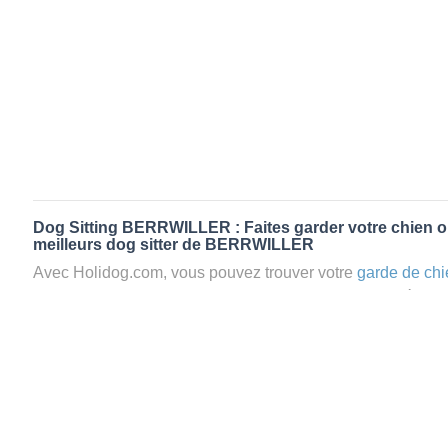
Dog Sitting BERRWILLER : Faites garder votre chien o
meilleurs dog sitter de BERRWILLER
Avec Holidog.com, vous pouvez trouver votre
garde de chi
BERRWILLER en quelques minutes. Lorsque vous réserv
BERRWILLER, votre chien passera un séjour agréable et re
famille d'accueil aimante. Mieux que la
pension pour vos 
Holidog.
Les animaux ne sont jamais gardés en cage avec nos petsi
cas dans le cadre d'une
pension pour chien
,
le critère N