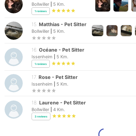
Bollwiller
|
5
Km.
1
reviews
15
.
Matthias
-
Pet Sitter
Bollwiller
|
5
Km.
16
.
Océane
-
Pet Sitter
Issenheim
|
5
Km.
1
reviews
17
.
Rose
-
Pet Sitter
Issenheim
|
5
Km.
18
.
Laurene
-
Pet Sitter
Bollwiller
|
4
Km.
3
reviews