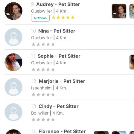
9
.
Audrey
-
Pet Sitter
Guebwiller
|
4
Km.
5
reviews
10
.
Nina
-
Pet Sitter
Guebwiller
|
4
Km.
11
.
Sophie
-
Pet Sitter
Guebwiller
|
4
Km.
12
.
Marjorie
-
Pet Sitter
Issenheim
|
4
Km.
13
.
Cindy
-
Pet Sitter
Bollwiller
|
4
Km.
14
.
Florence
-
Pet Sitter