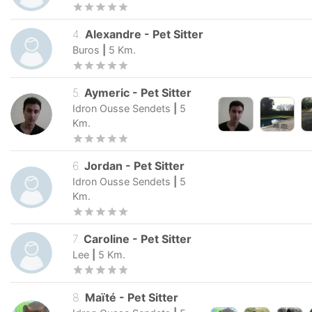
4
.
Alexandre
-
Pet Sitter
Buros
|
5
Km.
5
.
Aymeric
-
Pet Sitter
Idron Ousse Sendets
|
5
Km.
6
.
Jordan
-
Pet Sitter
Idron Ousse Sendets
|
5
Km.
7
.
Caroline
-
Pet Sitter
Lee
|
5
Km.
8
.
Maïté
-
Pet Sitter