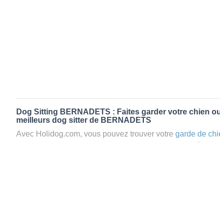
Dog Sitting BERNADETS : Faites garder votre chien ou
meilleurs dog sitter de BERNADETS
Avec Holidog.com, vous pouvez trouver votre
garde de chi
BERNADETS en quelques minutes. Lorsque vous réserv
BERNADETS, votre chien passera un séjour agréable et rel
famille d'accueil aimante. Mieux que la
pension pour vos 
Holidog.
Les animaux ne sont jamais gardés en cage avec nos petsi
cas dans le cadre d'une
pension pour chien
,
le critère N