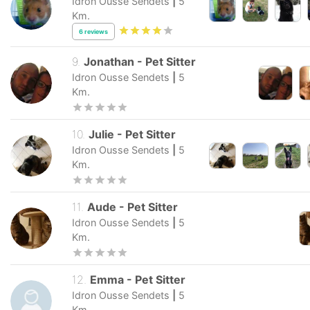
Idron Ousse Sendets
|
5
Km.
6
reviews
9
.
Jonathan
-
Pet Sitter
Idron Ousse Sendets
|
5
Km.
10
.
Julie
-
Pet Sitter
Idron Ousse Sendets
|
5
Km.
11
.
Aude
-
Pet Sitter
Idron Ousse Sendets
|
5
Km.
12
.
Emma
-
Pet Sitter
Idron Ousse Sendets
|
5
Km.