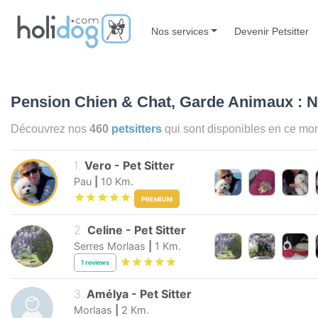
Nos services
Devenir Petsitter
Pension Chien & Chat, Garde Animaux : 
Découvrez nos
460
petsitters
qui sont disponibles en ce m
1
.
Vero
-
Pet Sitter
Pau
|
10
Km.
PREMIUM
2
.
Celine
-
Pet Sitter
Serres Morlaas
|
1
Km.
1
reviews
3
.
Amélya
-
Pet Sitter
Morlaas
|
2
Km.