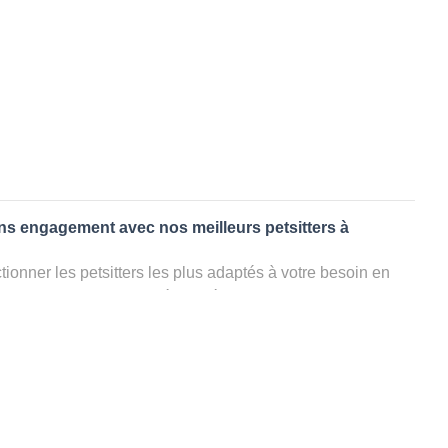
ans engagement avec nos meilleurs petsitters à
ionner les petsitters les plus adaptés à votre besoin en
. Quelques minutes après la sélection, vous recevrez les
ters que vous avez sélectionnés et vous pourrez engager
s questions que vous souhaitez pour au final choisir votre
le rencontrer et le valider définitivement, s'il ne convient
électionner un autre dog sitter pour votre chien ou cat
ment et en 3 clics dans la région.