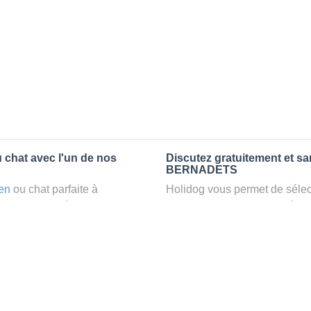
 chat avec l'un de nos
Discutez gratuitement et s
BERNADETS
en
ou chat parfaite à
Holidog vous permet de sélect
ez un
petsitter
à
fonction de nombreux critères
axant dans le confort d’une
premiers messages des petsit
animaux
: la garde par
la discussion, poser toutes le
pet sitter idéal. Vous pourrez 
finalement pas, vous pourrez s
tters comme cela peut être le
sitter pour votre chat gratuite
°1 de sélection pour nous est