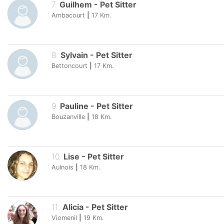
7
.
Guilhem
-
Pet Sitter
Ambacourt
|
17
Km.
8
.
Sylvain
-
Pet Sitter
Bettoncourt
|
17
Km.
9
.
Pauline
-
Pet Sitter
Bouzanville
|
18
Km.
10
.
Lise
-
Pet Sitter
Aulnois
|
18
Km.
11
.
Alicia
-
Pet Sitter
Viomenil
|
19
Km.