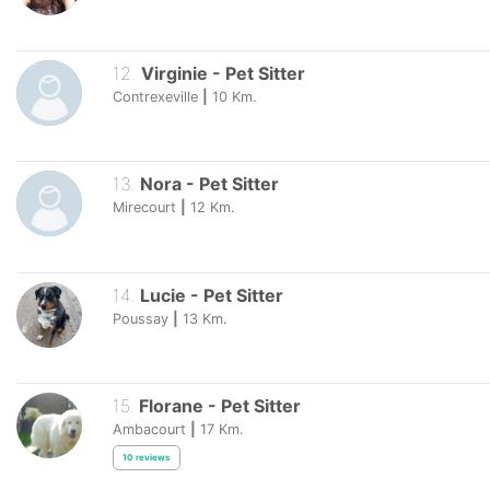
12
.
Virginie
-
Pet Sitter
Contrexeville
|
10
Km.
13
.
Nora
-
Pet Sitter
Mirecourt
|
12
Km.
14
.
Lucie
-
Pet Sitter
Poussay
|
13
Km.
15
.
Florane
-
Pet Sitter
Ambacourt
|
17
Km.
10
reviews