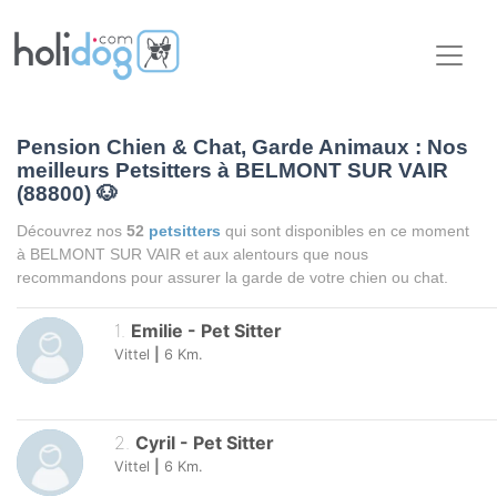
Pension Chien & Chat, Garde Animaux : Nos
meilleurs Petsitters à BELMONT SUR VAIR
(88800)
🐶
Découvrez nos
52
petsitters
qui sont disponibles en ce moment
à BELMONT SUR VAIR et aux alentours que nous
recommandons pour assurer la garde de votre chien ou chat.
1
.
Emilie
-
Pet Sitter
Vittel
|
6
Km.
2
.
Cyril
-
Pet Sitter
Vittel
|
6
Km.