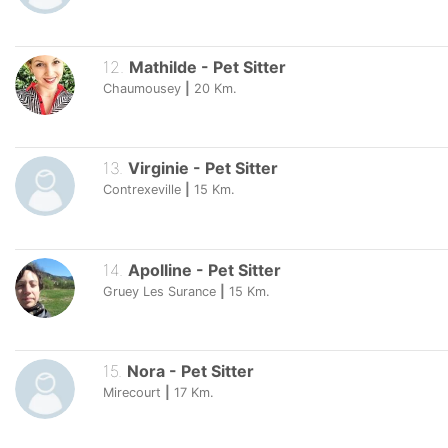
12
.
Mathilde
-
Pet Sitter
Chaumousey
|
20
Km.
13
.
Virginie
-
Pet Sitter
Contrexeville
|
15
Km.
14
.
Apolline
-
Pet Sitter
Gruey Les Surance
|
15
Km.
15
.
Nora
-
Pet Sitter
Mirecourt
|
17
Km.