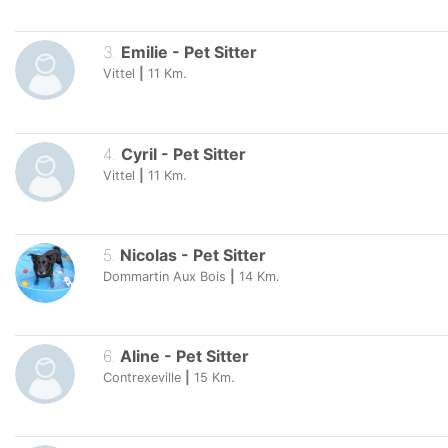
3
.
Emilie
-
Pet Sitter
Vittel
|
11
Km.
4
.
Cyril
-
Pet Sitter
Vittel
|
11
Km.
5
.
Nicolas
-
Pet Sitter
Dommartin Aux Bois
|
14
Km.
6
.
Aline
-
Pet Sitter
Contrexeville
|
15
Km.