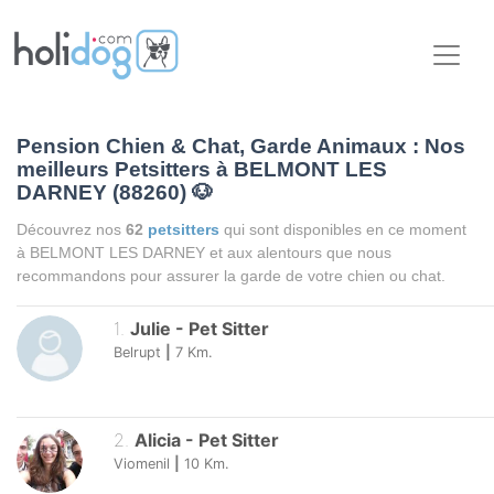
Pension Chien & Chat, Garde Animaux : Nos
meilleurs Petsitters à BELMONT LES
DARNEY (88260)
🐶
Découvrez nos
62
petsitters
qui sont disponibles en ce moment
à BELMONT LES DARNEY et aux alentours que nous
recommandons pour assurer la garde de votre chien ou chat.
1
.
Julie
-
Pet Sitter
Belrupt
|
7
Km.
2
.
Alicia
-
Pet Sitter
Viomenil
|
10
Km.