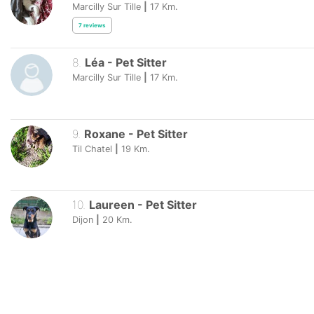
Marcilly Sur Tille
|
17
Km.
7
reviews
8
.
Léa
-
Pet Sitter
Marcilly Sur Tille
|
17
Km.
9
.
Roxane
-
Pet Sitter
Til Chatel
|
19
Km.
10
.
Laureen
-
Pet Sitter
Dijon
|
20
Km.