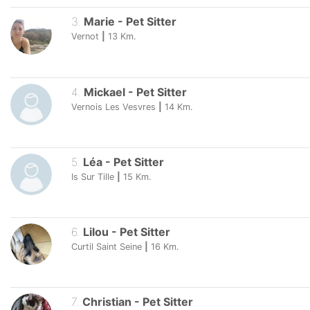
3
.
Marie
-
Pet Sitter
Vernot
|
13
Km.
4
.
Mickael
-
Pet Sitter
Vernois Les Vesvres
|
14
Km.
5
.
Léa
-
Pet Sitter
Is Sur Tille
|
15
Km.
6
.
Lilou
-
Pet Sitter
Curtil Saint Seine
|
16
Km.
7
.
Christian
-
Pet Sitter