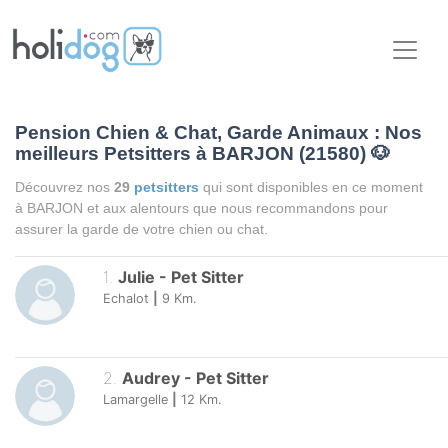
Pension Chien & Chat, Garde Animaux : Nos
meilleurs Petsitters à BARJON (21580)
🐶
Découvrez nos
29
petsitters
qui sont disponibles en ce moment
à BARJON et aux alentours que nous recommandons pour
assurer la garde de votre chien ou chat.
1
.
Julie
-
Pet Sitter
Echalot
|
9
Km.
2
.
Audrey
-
Pet Sitter
Lamargelle
|
12
Km.