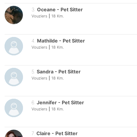
3
.
Oceane
-
Pet Sitter
Vouziers
|
18
Km.
4
.
Mathilde
-
Pet Sitter
Vouziers
|
18
Km.
5
.
Sandra
-
Pet Sitter
Vouziers
|
18
Km.
6
.
Jennifer
-
Pet Sitter
Vouziers
|
18
Km.
7
.
Claire
-
Pet Sitter