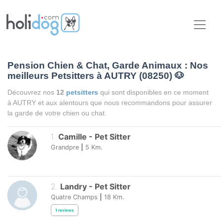
Pension Chien & Chat, Garde Animaux : Nos
meilleurs Petsitters à AUTRY (08250)
🐶
Découvrez nos
12
petsitters
qui sont disponibles en ce moment
à AUTRY et aux alentours que nous recommandons pour assurer
la garde de votre chien ou chat.
1
.
Camille
-
Pet Sitter
Grandpre
|
5
Km.
2
.
Landry
-
Pet Sitter
Quatre Champs
|
18
Km.
1
reviews