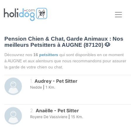
Pension Chien & Chat, Garde Animaux : Nos
meilleurs Petsitters à AUGNE (87120)
🐶
Découvrez nos
16
petsitters
qui sont disponibles en ce moment
à AUGNE et aux alentours que nous recommandons pour assurer
la garde de votre chien ou chat.
1
.
Audrey
-
Pet Sitter
Nedde
|
1
Km.
2
.
Anaëlle
-
Pet Sitter
Royere De Vassiviere
|
15
Km.