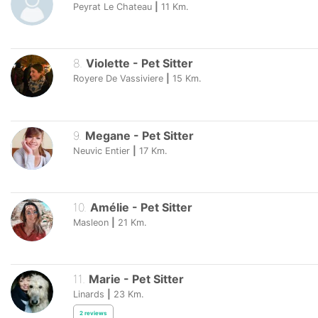
Peyrat Le Chateau
|
11
Km.
8
.
Violette
-
Pet Sitter
Royere De Vassiviere
|
15
Km.
9
.
Megane
-
Pet Sitter
Neuvic Entier
|
17
Km.
10
.
Amélie
-
Pet Sitter
Masleon
|
21
Km.
11
.
Marie
-
Pet Sitter
Linards
|
23
Km.
2
reviews