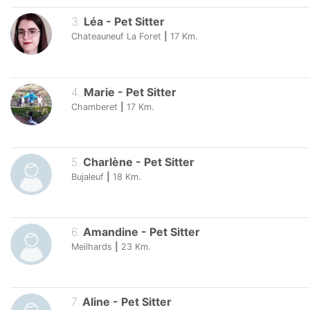
3
.
Léa
-
Pet Sitter
Chateauneuf La Foret
|
17
Km.
4
.
Marie
-
Pet Sitter
Chamberet
|
17
Km.
5
.
Charlène
-
Pet Sitter
Bujaleuf
|
18
Km.
6
.
Amandine
-
Pet Sitter
Meilhards
|
23
Km.
7
.
Aline
-
Pet Sitter