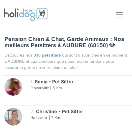
Pension Chien & Chat, Garde Animaux : Nos
meilleurs Petsitters à AUBURE (68150)
🐶
Découvrez nos
336
petsitters
qui sont disponibles en ce moment
à AUBURE et aux alentours que nous recommandons pour
assurer la garde de votre chien ou chat.
1
.
Sonia
-
Pet Sitter
Ribeauville
|
5
Km.
2
.
Christine
-
Pet Sitter
Holtzwihr
|
7
Km.