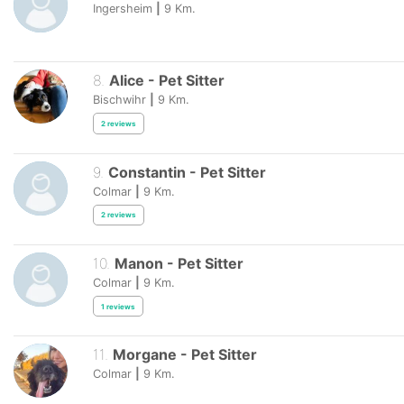
Ingersheim
|
9
Km.
8
.
Alice
-
Pet Sitter
Bischwihr
|
9
Km.
2
reviews
9
.
Constantin
-
Pet Sitter
Colmar
|
9
Km.
2
reviews
10
.
Manon
-
Pet Sitter
Colmar
|
9
Km.
1
reviews
11
.
Morgane
-
Pet Sitter
Colmar
|
9
Km.