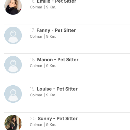
16
.
Emilie
-
Pet Sitter
Colmar
|
9
Km.
17
.
Fanny
-
Pet Sitter
Colmar
|
9
Km.
18
.
Manon
-
Pet Sitter
Colmar
|
9
Km.
19
.
Louise
-
Pet Sitter
Colmar
|
9
Km.
20
.
Sunny
-
Pet Sitter
Colmar
|
9
Km.