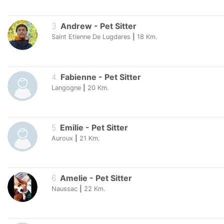
3
.
Andrew
-
Pet Sitter
Saint Etienne De Lugdares
|
18
Km.
4
.
Fabienne
-
Pet Sitter
Langogne
|
20
Km.
5
.
Emilie
-
Pet Sitter
Auroux
|
21
Km.
6
.
Amelie
-
Pet Sitter
Naussac
|
22
Km.