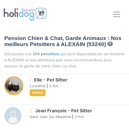
Pension Chien & Chat, Garde Animaux : Nos
meilleurs Petsitters à ALEXAIN (53240)
🐶
Découvrez nos
204
petsitters
qui sont disponibles en ce moment
à ALEXAIN et aux alentours que nous recommandons pour
assurer la garde de votre chien ou chat.
1
.
Elle
-
Pet Sitter
Louverne
|
5
Km.
PREMIUM
2
.
Jean François
-
Pet Sitter
Saint Jean Sur Mayenne
|
3
Km.