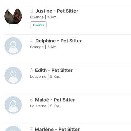
3
.
Justine
-
Pet Sitter
Change
|
4
Km.
1
reviews
4
.
Delphine
-
Pet Sitter
Change
|
5
Km.
5
.
Edith
-
Pet Sitter
Louverne
|
5
Km.
6
.
Maloé
-
Pet Sitter
Louverne
|
5
Km.
7
.
Marlène
-
Pet Sitter