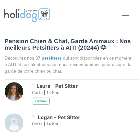
Pension Chien & Chat, Garde Animaux : Nos
meilleurs Petsitters à AITI (20244)
🐶
Découvrez nos
37
petsitters
qui sont disponibles en ce moment
à AITI et aux alentours que nous recommandons pour assurer la
garde de votre chien ou chat.
1
.
Laura
-
Pet Sitter
Corte
|
14
Km.
3
reviews
2
.
Logan
-
Pet Sitter
Corte
|
14
Km.