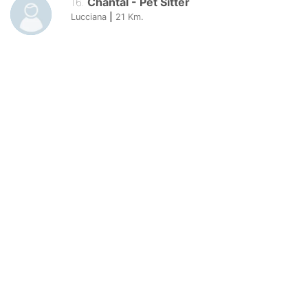
16
.
Chantal
-
Pet Sitter
Lucciana
|
21
Km.