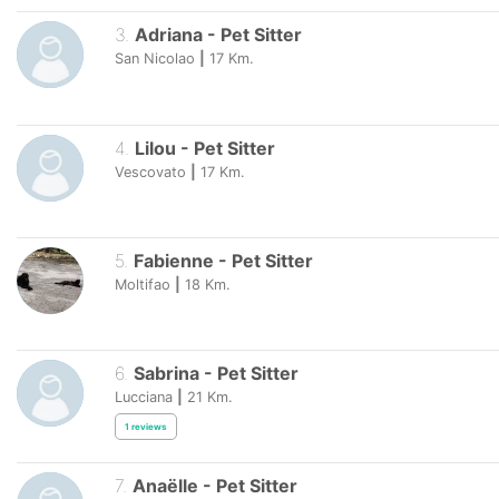
3
.
Adriana
-
Pet Sitter
San Nicolao
|
17
Km.
4
.
Lilou
-
Pet Sitter
Vescovato
|
17
Km.
5
.
Fabienne
-
Pet Sitter
Moltifao
|
18
Km.
6
.
Sabrina
-
Pet Sitter
Lucciana
|
21
Km.
1
reviews
7
.
Anaëlle
-
Pet Sitter