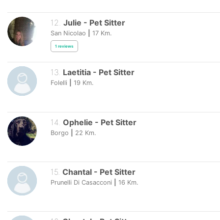
12
.
Julie
-
Pet Sitter
San Nicolao
|
17
Km.
1
reviews
13
.
Laetitia
-
Pet Sitter
Folelli
|
19
Km.
14
.
Ophelie
-
Pet Sitter
Borgo
|
22
Km.
15
.
Chantal
-
Pet Sitter
Prunelli Di Casacconi
|
16
Km.