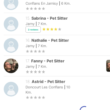
Conflans En Jarnisy
|
6
Km.
15
.
Sabrina
-
Pet Sitter
Jarny
|
7
Km.
2
reviews
16
.
Nathalie
-
Pet Sitter
Jarny
|
7
Km.
17
.
Fanny
-
Pet Sitter
Jarny
|
7
Km.
18
.
Astrid
-
Pet Sitter
Doncourt Les Conflans
|
10
Km.