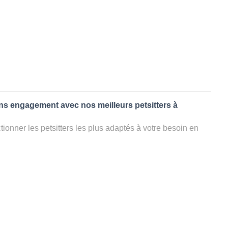
ans engagement avec nos meilleurs petsitters à
ionner les petsitters les plus adaptés à votre besoin en
. Quelques minutes après la sélection, vous recevrez les
ters que vous avez sélectionnés et vous pourrez engager
s questions que vous souhaitez pour au final choisir votre
le rencontrer et le valider définitivement, s'il ne convient
électionner un autre dog sitter pour votre chien ou cat
ment et en 3 clics dans la région.
appel à un pet sitter à AFFLEVILLE?