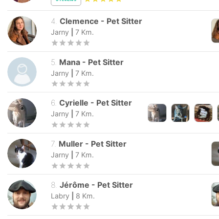
4
.
Clemence
-
Pet Sitter
Jarny
|
7
Km.
5
.
Mana
-
Pet Sitter
Jarny
|
7
Km.
6
.
Cyrielle
-
Pet Sitter
Jarny
|
7
Km.
7
.
Muller
-
Pet Sitter
Jarny
|
7
Km.
8
.
Jérôme
-
Pet Sitter
Labry
|
8
Km.