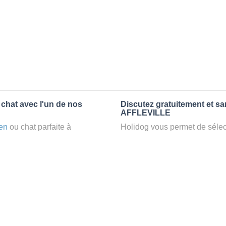
 chat avec l'un de nos
Discutez gratuitement et s
AFFLEVILLE
en
ou chat parfaite à
Holidog vous permet de sélect
z un
petsitter
à AFFLEVILLE,
fonction de nombreux critères
confort d’une famille d'accueil
premiers messages des petsit
e par Holidog.
la discussion, poser toutes le
pet sitter idéal. Vous pourrez 
tters comme cela peut être le
finalement pas, vous pourrez s
°1 de sélection pour nous est
sitter pour votre chat gratuite
la qualité et le confort des
Combien ça coûte de faire 
uvez partir en vacances ou