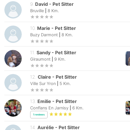
9
.
David
-
Pet Sitter
Bruville
|
8
Km.
10
.
Marie
-
Pet Sitter
Buzy Darmont
|
8
Km.
11
.
Sandy
-
Pet Sitter
Giraumont
|
9
Km.
12
.
Claire
-
Pet Sitter
Ville Sur Yron
|
5
Km.
13
.
Emilie
-
Pet Sitter
Conflans En Jarnisy
|
6
Km.
1
reviews
14
.
Aurélie
-
Pet Sitter