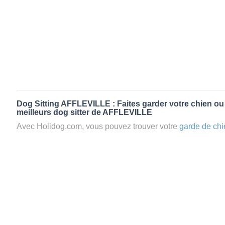
Dog Sitting AFFLEVILLE : Faites garder votre chien ou
meilleurs dog sitter de AFFLEVILLE
Avec Holidog.com, vous pouvez trouver votre
garde de chi
AFFLEVILLE en quelques minutes. Lorsque vous réserve
votre chien passera un séjour agréable et relaxant dans le 
aimante. Mieux que la
pension pour vos animaux
: la gard
Les animaux ne sont jamais gardés en cage avec nos petsi
cas dans le cadre d'une
pension pour chien
,
le critère N
la disponibilité et l’amour des animaux
et par extension, 
conditions d’accueil pour la
garde de vos animaux.
Vous po