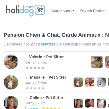
Nos services
Devenir Petsitter
Pension Chien & Chat, Garde Animaux : N
Découvrez nos
272
petsitters
qui sont disponibles en ce m
1
.
Valérie
-
Pet Sitter
Jarny
|
6
Km.
2
.
Magalie
-
Pet Sitter
Jarny
|
6
Km.
3
.
Céline
-
Pet Sitter
Jarny
|
7
Km.
9
reviews